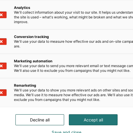
istut
Analytics
We'll collect information about your visit to our site. It helps us underst
the site is used – what's working, what might be broken and what we sh
taa brändin tunnettuutta, vahvistaa brändimielikuvaa sek
improve.
matiimi auttaa mielellään kaikissa kysymyksissä – ota y
Conversion tracking
We'll use your data to measure how effective our ads and on-site camp
are.
Marketing automation
We'll use your data to send you more relevant email or text message ca
We'll also use it to exclude you from campaigns that you might not like.
Remarketing
We'll use your data to show you more relevant ads on other sites and soc
media. We'll use it to measure how effective our ads are. We'll also use it
exclude you from campaigns that you might not like.
Decline all
Accept all
Ohjeet ja luvat
Save and close