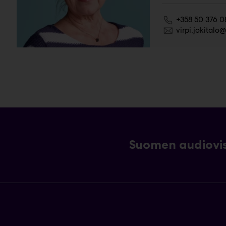
+358 50 376 0
virpi.jokital
Suomen audiovis