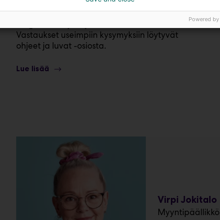
Ripustukset, elintarvikkeiden myynti,
Powered by
langattomat yhteydet, tavarantoimitukset?
Vastaukset useimpiin kysymyksiin löytyvät
ohjeet ja luvat -osiosta.
Lue lisää
Virpi Jokitalo
Myyntipäällikkö