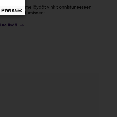
Oppaastamme löydät vinkit onnistuneeseen
messuosallistumiseen:
Lue lisää