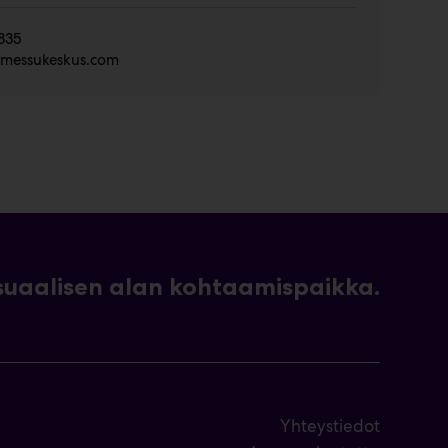
835
o@messukeskus.com
uaalisen alan kohtaamispaikka.
Yhteystiedot