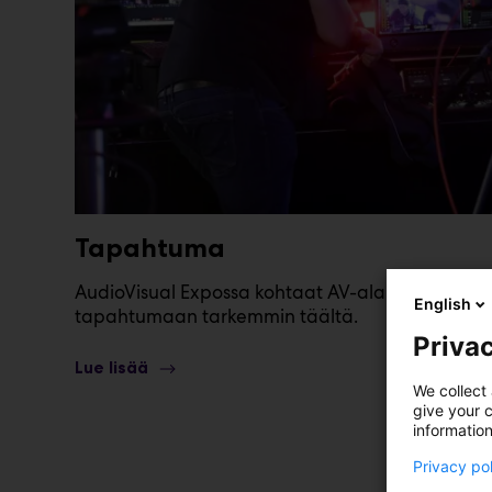
Tapahtuma
AudioVisual Expossa kohtaat AV-alan kohderyhm
English
tapahtumaan tarkemmin täältä.
Privac
Lue lisää
We collect 
give your c
information
Privacy po