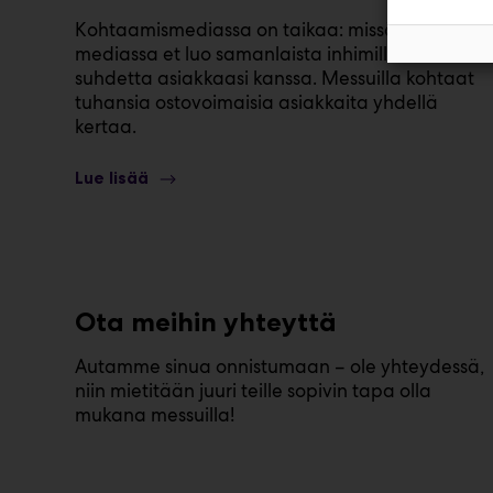
Kohtaamismediassa on taikaa: missään muussa
mediassa et luo samanlaista inhimillistä
suhdetta asiakkaasi kanssa. Messuilla kohtaat
tuhansia ostovoimaisia asiakkaita yhdellä
kertaa.
Lue lisää
Ota meihin yhteyttä
Autamme sinua onnistumaan – ole yhteydessä,
niin mietitään juuri teille sopivin tapa olla
mukana messuilla!