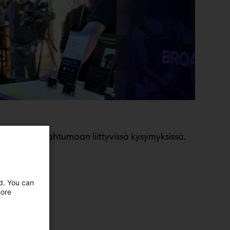
llämme tapahtumaan liittyvissä kysymyksissä.
ed. You can
more