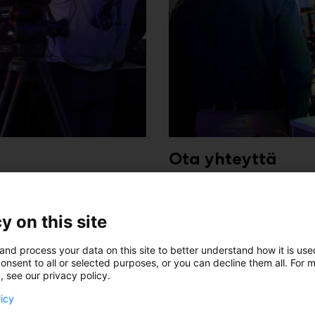
Ota yhteyttä
ät tehokkaasti. Tutustu
Kysy lisää, autamme miele
y on this site
Lue lisää
and process your data on this site to better understand how it is us
onsent to all or selected purposes, or you can decline them all. For 
, see our privacy policy.
licy